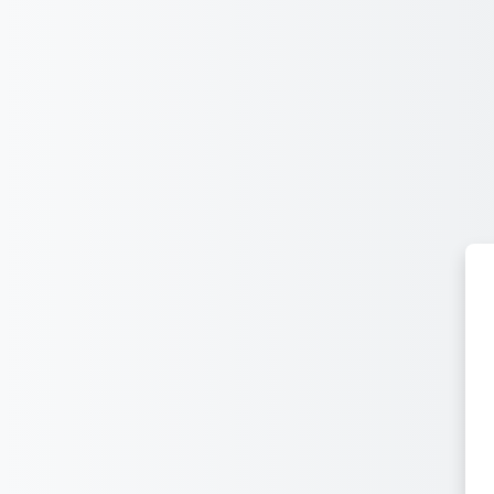
Lumaktaw patungo sa pangunahing nilalaman