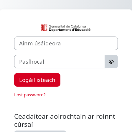
Scipeáil go príomh inneachar
Logáil isteach g
Ainm úsáideora
Pasfhocal
Logáil isteach
Lost password?
Ceadaítear aoirochtain ar roinnt
cúrsaí