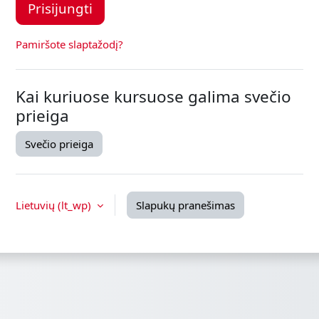
Prisijungti
Pamiršote slaptažodį?
Kai kuriuose kursuose galima svečio
prieiga
Svečio prieiga
Lietuvių ‎(lt_wp)‎
Slapukų pranešimas