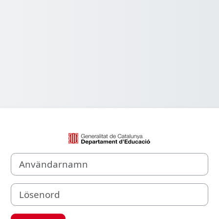
Logga in på Aul
Användarnamn
Lösenord