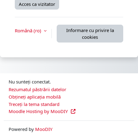
Acces ca vizitator
Informare cu privire la
Română ‎(ro)‎
cookies
Nu sunteți conectat.
Rezumatul păstrării datelor
Obțineți aplicația mobilă
Treceți la tema standard
Moodle Hosting by MooDIY
Powered by
MooDIY