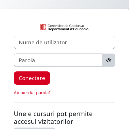
Sari la conţinutul principal
Conectați-vă la 
Nume de utilizator
Parolă
Conectare
Ați pierdut parola?
Unele cursuri pot permite
accesul vizitatorilor