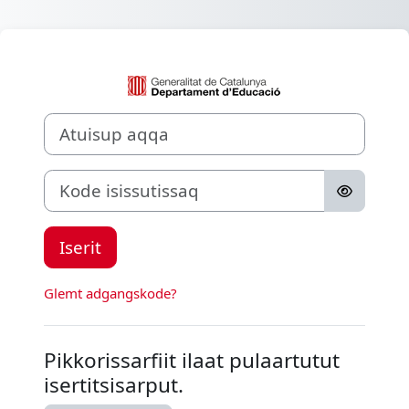
Gå til hovedindhold
Log ind til Aula
Atuisup aqqa
Kode isissutissaq
Iserit
Glemt adgangskode?
Pikkorissarfiit ilaat pulaartutut
isertitsisarput.