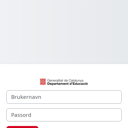
Logg inn på Aul
Brukernavn
Passord