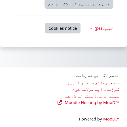
د یوه مېلمه په څېر لاګ اېن شئ
لیسي ‎(ps)‎
Cookies notice
تاسو لاګ اېن نه یاست
د معلوماتو ساتلو لنډیز
ګرځنده ایپ ترلاسه کړئ
سټنډرډ پس زمینې ته لاړ شئ
Moodle Hosting by MooDIY
Powered by
MooDIY