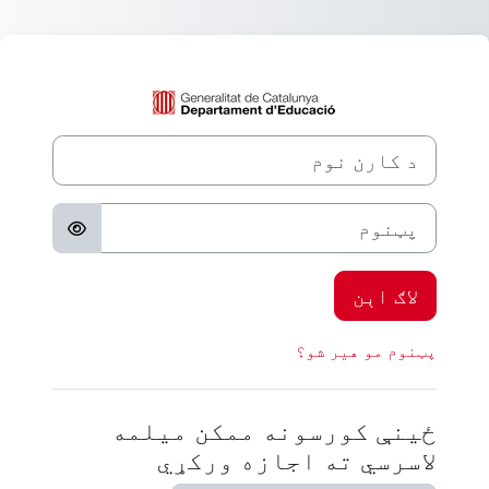
صلی منځپانګې ته تښل
Aula Virtual Spainته لاګ اېن
د کارن نوم
پټنوم
لاګ اېن
پټنوم مو هیر شو؟
ځینې کورسونه ممکن میلمه
لاسرسي ته اجازه ورکړي