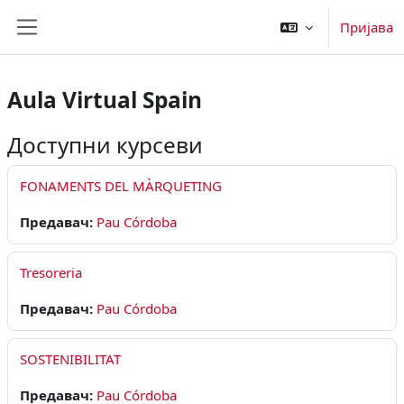
Иди на главни садржај
Пријава
Бочни панел
Aula Virtual Spain
Доступни курсеви
FONAMENTS DEL MÀRQUETING
Предавач:
Pau Córdoba
Tresoreria
Предавач:
Pau Córdoba
SOSTENIBILITAT
Предавач:
Pau Córdoba