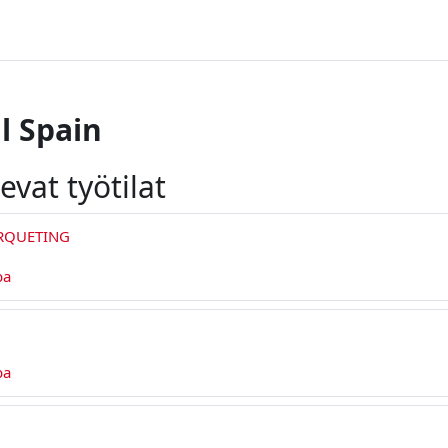
l Spain
evat työtilat
RQUETING
ba
ba