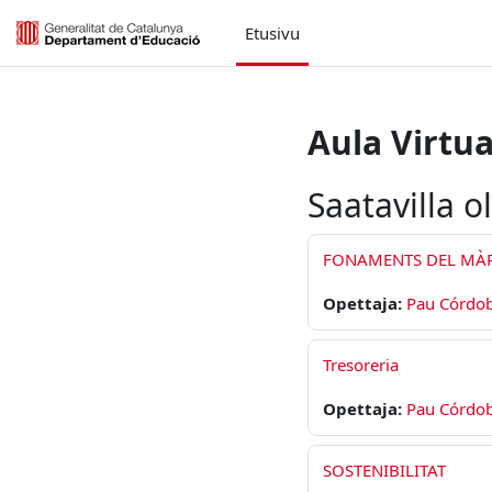
Siirry pääsisältöön
Etusivu
Aula Virtua
Saatavilla ol
FONAMENTS DEL MÀ
Opettaja:
Pau Córdo
Tresoreria
Opettaja:
Pau Córdo
SOSTENIBILITAT