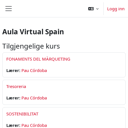
Gå til hovedinnhold
Logg inn
Sidepanel
Aula Virtual Spain
Tilgjengelige kurs
FONAMENTS DEL MÀRQUETING
Lærer:
Pau Córdoba
Tresoreria
Lærer:
Pau Córdoba
SOSTENIBILITAT
Lærer:
Pau Córdoba