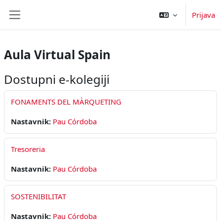
Preskoči na sadržaj
Prijava
Bočni panel
Aula Virtual Spain
Dostupni e-kolegiji
FONAMENTS DEL MÀRQUETING
Nastavnik:
Pau Córdoba
Tresoreria
Nastavnik:
Pau Córdoba
SOSTENIBILITAT
Nastavnik:
Pau Córdoba