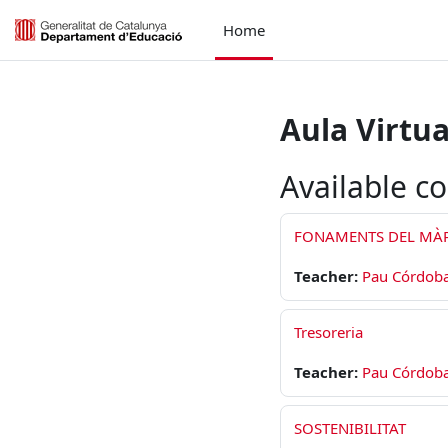
ਮੁੱਖ ਸਮੱਗਰੀ 'ਤੇ ਜਾਓ
Home
Aula Virtua
Available c
FONAMENTS DEL MÀ
Teacher:
Pau Córdob
Tresoreria
Teacher:
Pau Córdob
SOSTENIBILITAT