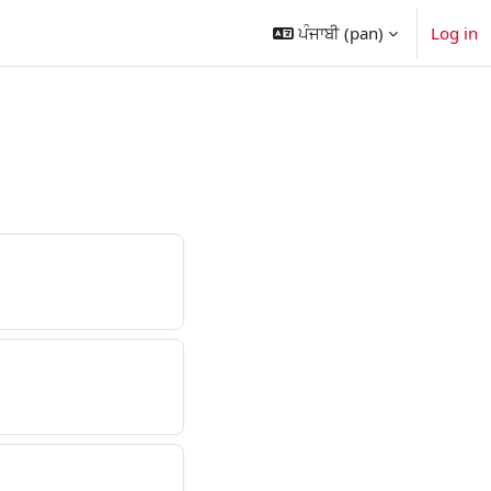
ਪੰਜਾਬੀ ‎(pan)‎
Log in