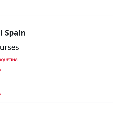
l Spain
ourses
RQUETING
a
a