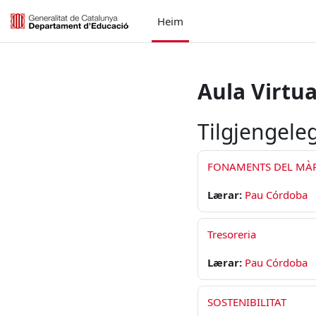
Gå til hovudinnhaldet
Heim
Aula Virtua
Tilgjengele
FONAMENTS DEL MÀ
Lærar:
Pau Córdoba
Tresoreria
Lærar:
Pau Córdoba
SOSTENIBILITAT