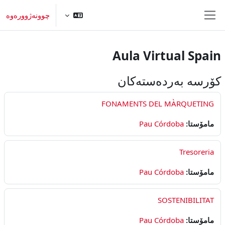
ه‌رامۆش کردن بۆ ناوه‌ڕۆکی سه‌ره‌کی
چوونەژوورەوە
Side panel
Aula Virtual Spain
کۆرسە بەردەستەکان
FONAMENTS DEL MÀRQUETING
Pau Córdoba
مامۆستا:
Tresoreria
Pau Córdoba
مامۆستا:
SOSTENIBILITAT
Pau Córdoba
مامۆستا: